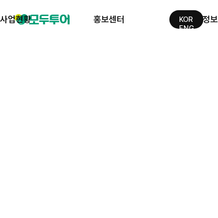
사업현황
홍보센터
투자정보
KOR
ENG
여행사업
보도자료
성과정보
호텔사업
모두공지
재무정보
제휴사
광고자료
종속기업
사회공헌
공시정보
오시는길
IR광장
공지사항