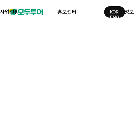
사업현황
홍보센터
투자정보
KOR
ENG
여행사업
보도자료
성과정보
호텔사업
모두공지
재무정보
제휴사
광고자료
종속기업
사회공헌
공시정보
오시는길
IR광장
공지사항